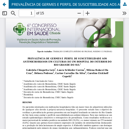
PREVALÊNCIA DE GERMES E PERFIL DE SUSCETIBILIDADE AOS ANTIMICROBIANOS EM CULTURAS DE UM HOSPITAL DO INTERIOR DO RIO GRANDE DO SUL