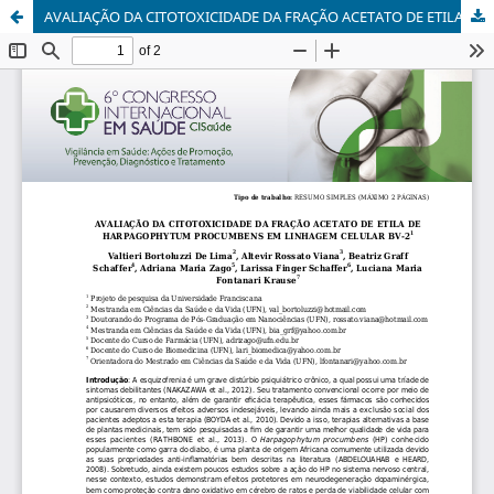
AVALIAÇÃO DA CITOTOXICIDADE DA FRAÇÃO ACETATO DE ETILA DE HARPAGOPHYTUM PROCUMBENS EM LINHAGEM CELULAR BV-2