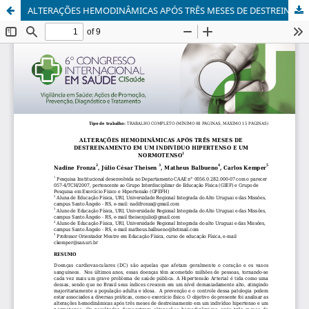
ALTERAÇÕES HEMODINÂMICAS APÓS TRÊS MESES DE DESTREINAMENTO EM UM INDIVÍDUO HIPERTENSO E UM NORMOTENSO