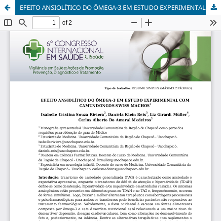
EFEITO ANSIOLÍTICO DO ÔMEGA-3 EM ESTUDO EXPERIMENTAL COM CAMUNDONGOS SWISS MACHOS