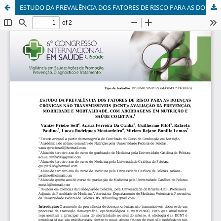
ESTUDO DA PREVALÊNCIA DOS FATORES DE RISCO PARA AS DOENÇAS CRÔNICAS NÃO TRANSMISSÍVEIS (DCNT): AVALIAÇÃO DA PREVENÇÃO, MORBIDADE E MORTALIDADE, COM ABORDAGENS EM NUTRIÇÃO E SAÚDE COLETIVA.