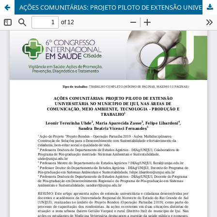
AÇÕES COMUNITÁRIAS: PROJETO PILOTO DE EXTENSÃO UNIVERSITÁRIA NO MUNICÍPIO DE IJUÍ, NAS ÁREAS DE COMUNICAÇÃO, MEIO AMBIENTE, TECNOLOGIA - PRODUÇÃO E TRABALHO