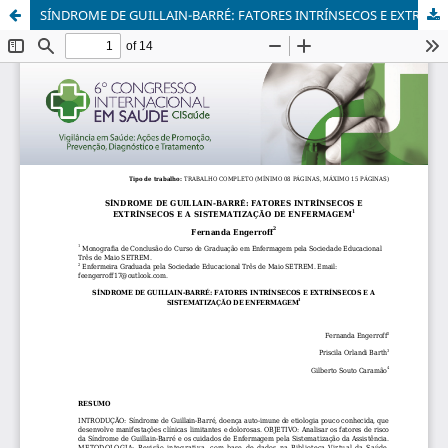
SÍNDROME DE GUILLAIN-BARRÉ: FATORES INTRÍNSECOS E EXTRÍNSECOS E A SISTEMATIZAÇÃO DE ENFERMAGEM