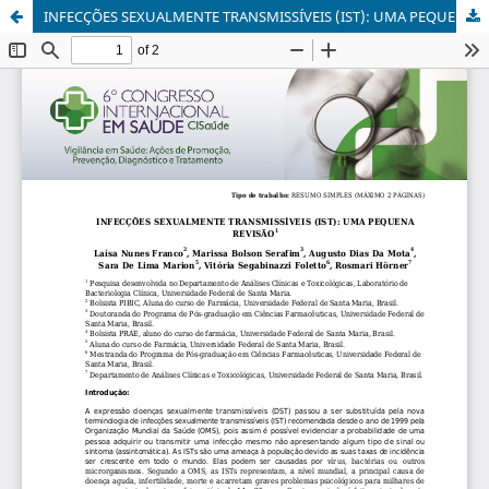
INFECÇÕES SEXUALMENTE TRANSMISSÍVEIS (IST): UMA PEQUENA REVISÃO