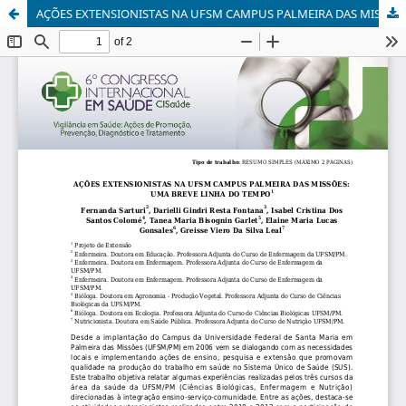
AÇÕES EXTENSIONISTAS NA UFSM CAMPUS PALMEIRA DAS MISSÕES: UMA BREVE LINHA DO TEMPO1