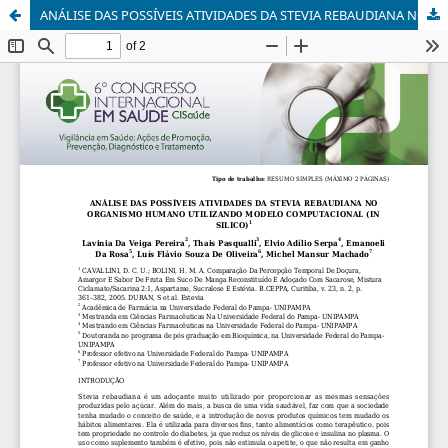
ANÁLISE DAS POSSÍVEIS ATIVIDADES DA STEVIA REBAUDIANA NO ORGANISMO HUMANO UTILIZANDO MODELO COMPUTACIONAL (IN SILICO)