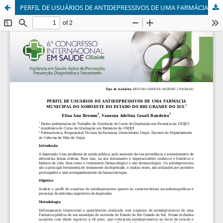
PERFIL DE USUÁRIOS DE ANTIDEPRESSIVOS DE UMA FARMÁCIA MUNICIPAL DO NOROESTE DO ESTADO DO RIO GRANDE DO SUL