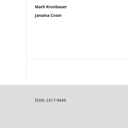
Marli Kronbauer
Janaína Coser
ISSN: 2317-9449