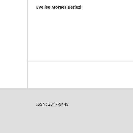
Evelise Moraes Berlezi
ISSN: 2317-9449