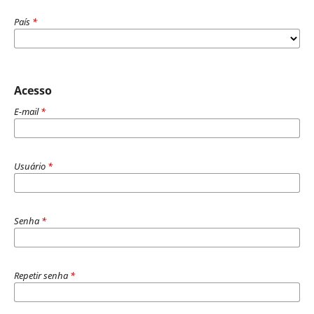
País
*
Acesso
E-mail
*
Usuário
*
Senha
*
Repetir senha
*